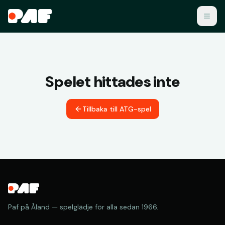
Spelet hittades inte
Tillbaka till ATG-spel
Paf på Åland — spelglädje för alla sedan 1966.