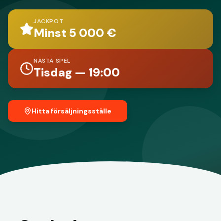
JACKPOT
Minst 5 000 €
NÄSTA SPEL
Tisdag — 19:00
Hitta försäljningsställe