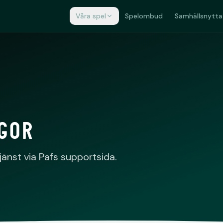
Våra spel
Spelombud
Samhällsnytta
ÅGOR
jänst via Pafs supportsida.