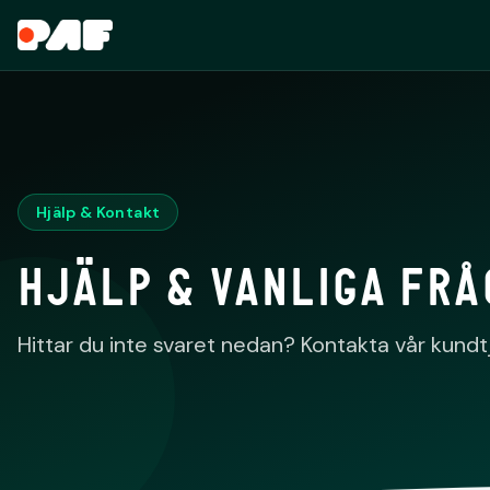
Hjälp & Kontakt
HJÄLP & VANLIGA FR
Hittar du inte svaret nedan? Kontakta vår kundt