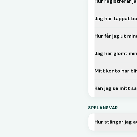
Hur registrerar j
Jag har tappat bo
Hur får jag ut min
Jag har glömt min
Mitt konto har bli
Kan jag se mitt s
SPELANSVAR
Hur stänger jag av