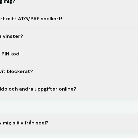
ag mig?
rt mitt ATG/PAF spelkort!
a vinster?
 PIN kod!
vit blockerat?
aldo och andra uppgifter online?
 mig själv från spel?