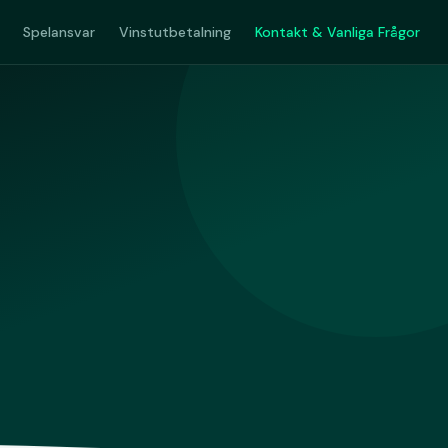
Spelansvar
Vinstutbetalning
Kontakt & Vanliga Frågor