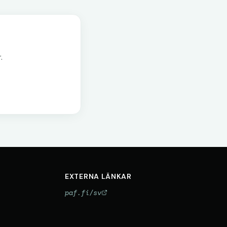
.
EXTERNA LÄNKAR
paf.fi/sv